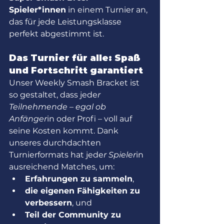
Spieler*innen
 in einem Turnier an, 
das für jede Leistungsklasse 
perfekt abgestimmt ist.
Das Turnier für alle: Spaß 
und Fortschritt garantiert
Unser Weekly Smash Bracket ist 
so gestaltet, dass jede
r 
Teilnehmende – egal ob 
Anfänger
in oder Profi – voll auf 
seine Kosten kommt. Dank 
unseres durchdachten 
Turnierformats hat jede
r Spieler
in 
ausreichend Matches, um:
Erfahrungen zu sammeln
,
die eigenen Fähigkeiten zu 
verbessern
, und
Teil der Community zu 