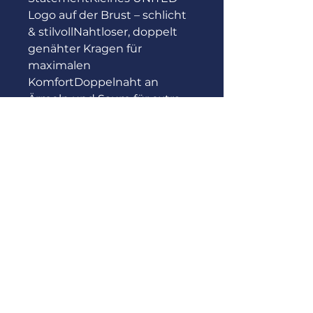
Logo auf der Brust – schlicht 
& stilvollNahtloser, doppelt 
genähter Kragen für 
maximalen 
KomfortDoppelnaht an 
Ärmeln und Saum für extra 
HaltbarkeitNacken- und 
Schulterband für optimale 
Formbeständigkeit
CLUTCH United
Rems-Murr e.V.