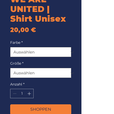
UNITED |
Shirt Unisex
Preis
20,00 €
Farbe
*
Größe
*
Anzahl
*
SHOPPEN