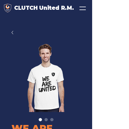
CLUTCH United R.M.
WE ARE