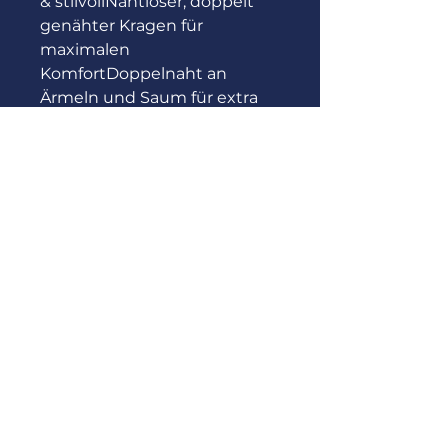
& stilvollNahtloser, doppelt 
genähter Kragen für 
maximalen 
KomfortDoppelnaht an 
Ärmeln und Saum für extra 
HaltbarkeitNacken- und 
Schulterband für optimale 
Formbeständigkeit
CLUTCH United
Rems-Murr e.V.
mail@clutch-united.com