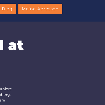
Blog
Meine Adressen
I at
urniere
berg.
ere