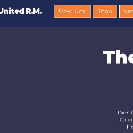
nited R.M.
Über Uns
Shop
Ve
The
Die CL
für 
Hi